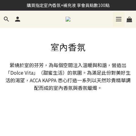
加入Line會員 享NT$100購物禮金
購買指定室內香氛+補充液 享會員點數100點
加入Line會員 享NT$100購物禮金
室內香氛
縈繞於室的芬芳，為每個空間注入溫暖與和諧，營造出
「Dolce Vita」（甜蜜生活）的氛圍。為滿足此份對美好生
活的渴望，ACCA KAPPA 悉心打造一系列以天然珍貴精華調
配而成的室內香氛與香氛蠟燭。