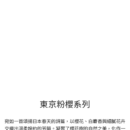
東京粉櫻系列
宛如一首頌揚日本春天的詩篇，以櫻花、白麝香與細膩花卉
交織出溫柔婉約的芳韻。凝聚了櫻花樹的自然之美，化作一