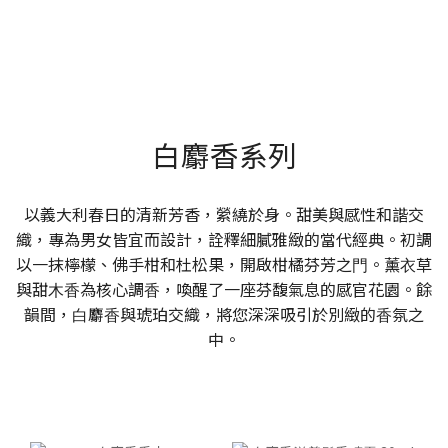
白麝香系列
以義大利春日的清新芳香，縈繞於身。甜美與感性和諧交
織，專為男女皆宜而設計，詮釋細膩雅緻的當代經典。初調
以⼀抹檸檬、佛⼿柑和杜松果，開啟柑橘芬芳之⾨。薰⾐草
與甜⽊⾹為核⼼調⾹，喚醒了⼀座芬馥氣息的感官花園。餘
韻間，⽩麝⾹與琥珀交織，將您深深吸引於別緻的⾹氛之
中。