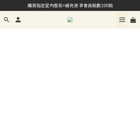
加入Line會員 享NT$100購物禮金
購買指定室內香氛+補充液 享會員點數100點
加入Line會員 享NT$100購物禮金