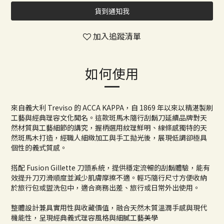
貨到通知我
加入追蹤清單
如何使用
來自義大利 Treviso 的 ACCA KAPPA，自 1869 年以來以精湛製刷
工藝與經典理容文化聞名。這款斑馬木隨行刮鬍刀延續品牌對天
然材質與工藝細節的講究，握柄選用紋理鮮明、線條感獨特的天
然斑馬木打造，經職人細緻加工與手工拋光後，展現低調卻極具
個性的義式質感。
搭配 Fusion Gillette 刀頭系統，提供穩定流暢的刮鬍體驗，能有
效提升刀刃滑順度並減少肌膚摩擦不適。輕巧隨行尺寸方便收納
於旅行包或盥洗包中，適合商務出差、旅行或日常外出使用。
整體設計兼具實用性與收藏價值，融合天然木質溫潤手感與現代
機能性，呈現經典義式理容風格與細膩工藝美學