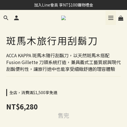
加入Line會員 享NT$100購物禮金
加入Line會員 享NT$100購物禮金
購買指定室內香氛+補充液 享會員點數100點
加入Line會員 享NT$100購物禮金
斑馬木旅行用刮鬍刀
ACCA KAPPA 斑馬木隨行刮鬍刀，以天然斑馬木搭配 
Fusion Gillette 刀頭系統打造，兼具義式工藝質感與現代
刮鬍便利性，讓旅行途中也能享受細緻舒適的理容體驗
全店，消費滿$1,500享免運
NT$6,280
售完